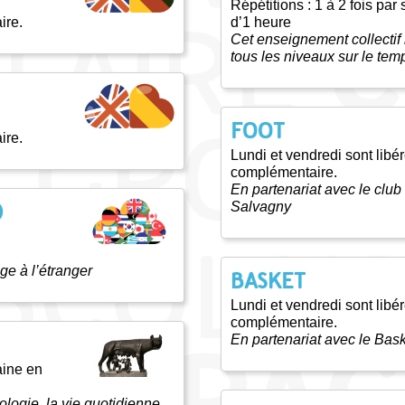
Répétitions : 1 à 2 fois par
ire.
d’1 heure
Cet enseignement collectif
tous les niveaux sur le tem
FOOT
ire.
Lundi et vendredi sont lib
complémentaire.
En partenariat avec le cl
Salvagny
)
ge à l’étranger
BASKET
Lundi et vendredi sont lib
complémentaire.
En partenariat avec le Bask
aine en
ologie, la vie quotidienne,