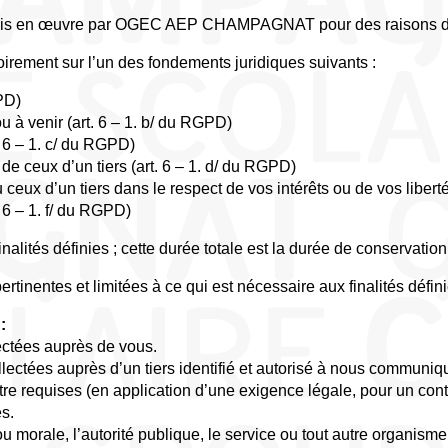
t mis en œuvre par OGEC AEP CHAMPAGNAT pour des raisons dét
oirement sur l’un des fondements juridiques suivants :
PD)
 à venir (art. 6 – 1. b/ du RGPD)
. 6 – 1. c/ du RGPD)
de ceux d’un tiers (art. 6 – 1. d/ du RGPD)
 ceux d’un tiers dans le respect de vos intérêts ou de vos liberté
 6 – 1. f/ du RGPD)
alités définies ; cette durée totale est la durée de conservation
tinentes et limitées à ce qui est nécessaire aux finalités défin
:
lectées auprès de vous.
llectées auprès d’un tiers identifié et autorisé à nous communi
tre requises (en application d’une exigence légale, pour un cont
es.
 morale, l’autorité publique, le service ou tout autre organis