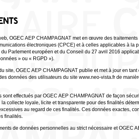
ENTS
site web, OGEC AEP CHAMPAGNAT met en œuvre des traitements
unications électroniques (CPCE) et à celles applicables à la 
79 du Parlement européen et du Conseil du 27 avril 2016 applica
Données » ou « RGPD »).
 du site, OGEC AEP CHAMPAGNAT publie et met à jour en tant 
des données des utilisateurs du site www.neo-vista.fr de manière 
s sont effectués par OGEC AEP CHAMPAGNAT de façon sécurisée
a collecte loyale, licite et transparente pour des finalités déte
xcessives au regard de ces finalités. Ces données exactes, comp
 finalités.
nts de données personnelles au strict nécessaire et OGEC