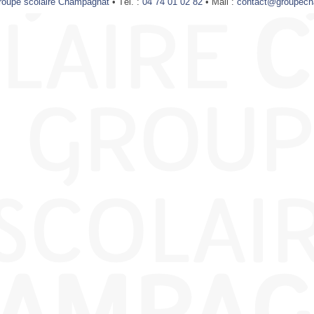
roupe scolaire Champagnat
• Tél. :
04 74 01 02 82
• Mail :
contact@groupech