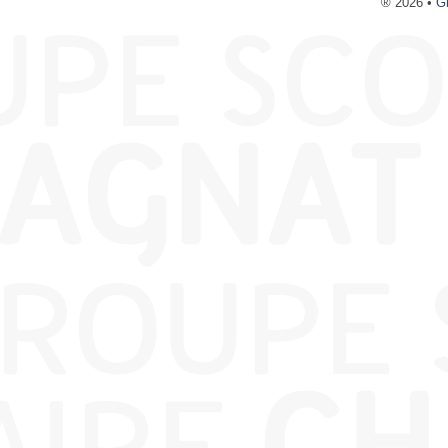
® 2026 •
G